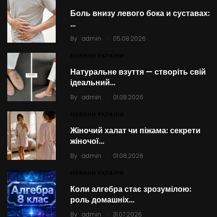
Боль внизу левого бока и суставах:
…
.
By
admin
05.08.2026
НОВИНИ УКРАЇНИ
Натуральне взуття — створіть свій
ідеальний…
.
By
admin
01.08.2026
НОВИНИ УКРАЇНИ
Жіночий халат чи піжама: секрети
жіночої…
.
By
admin
01.08.2026
НОВИНИ УКРАЇНИ
Коли алгебра стає зрозумілою:
роль домашніх…
.
By
admin
31.07.2026