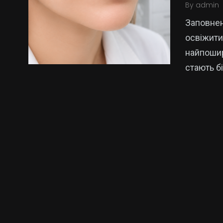
By
admin
Заповнен
освіжити
найпошир
стають б