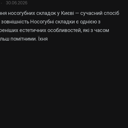
.
30.06.2026
ня носогубних складок у Києві — сучасний спосіб
 зовнішність Носогубні складки є однією з
еніших естетичних особливостей, які з часом
ільш помітними. Їхня