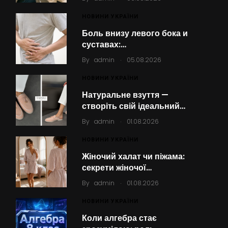
НОВИНИ УКРАЇНИ
Боль внизу левого бока и
суставах:…
.
By
admin
05.08.2026
НОВИНИ УКРАЇНИ
Натуральне взуття —
створіть свій ідеальний…
.
By
admin
01.08.2026
НОВИНИ УКРАЇНИ
Жіночий халат чи піжама:
секрети жіночої…
.
By
admin
01.08.2026
НОВИНИ УКРАЇНИ
Коли алгебра стає