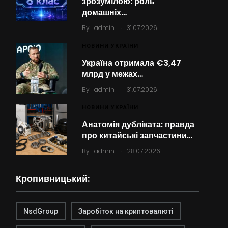
зрозумілою: роль
домашніх…
.
By
admin
31.07.2026
НОВИНИ УКРАЇНИ
Україна отримала €3,47
млрд у межах…
.
By
admin
31.07.2026
НОВИНИ УКРАЇНИ
Анатомія дубліката: правда
про китайські запчастини…
.
By
admin
28.07.2026
Кропивницький:
NsdGroup
Заробіток на криптовалюті