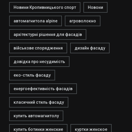
Новини Кропивницького спорт
Новони
автомагнитола alpine
агроволокно
архітектурні рішення для фасадів
військове спорядження
дизайн фасаду
довідка про несудимість
еко-стиль фасаду
енергоефективність фасадів
класичний стиль фасаду
купить автомагнитолу
купить ботинки женские
куртки женское