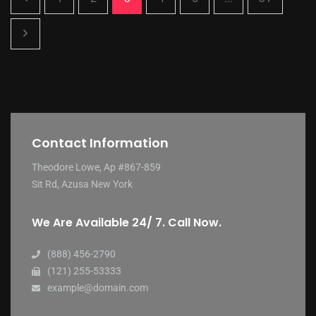
Contact Information
Theodore Lowe, Ap #867-859
Sit Rd, Azusa New York
We Are Available 24/ 7. Call Now.
(888) 456-2790
(121) 255-53333
example@domain.com