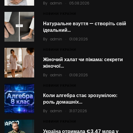
.
By
admin
05.08.2026
НОВИНИ УКРАЇНИ
Натуральне взуття — створіть свій
ідеальний…
.
By
admin
01.08.2026
НОВИНИ УКРАЇНИ
Жіночий халат чи піжама: секрети
жіночої…
.
By
admin
01.08.2026
НОВИНИ УКРАЇНИ
Коли алгебра стає зрозумілою:
роль домашніх…
.
By
admin
31.07.2026
НОВИНИ УКРАЇНИ
Україна отримала €3,47 млрд у