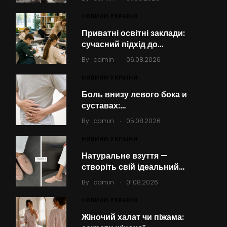
НОВИНИ УКРАЇНИ
Приватні освітні заклади:
сучасний підхід до…
.
By
admin
06.08.2026
НОВИНИ УКРАЇНИ
Боль внизу левого бока и
суставах:…
.
By
admin
05.08.2026
НОВИНИ УКРАЇНИ
Натуральне взуття —
створіть свій ідеальний…
.
By
admin
01.08.2026
НОВИНИ УКРАЇНИ
Жіночий халат чи піжама: