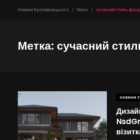
Новини Кропивницького
/
News
/
сучасний стиль фаса
Метка:
сучасний стил
НОВИНИ У
Дизай
NsdGr
візитк