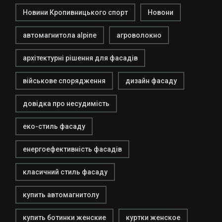
Новини Кропивницького спорт
Новони
автомагнитола alpine
агроволокно
архітектурні рішення для фасадів
військове спорядження
дизайн фасаду
довідка про несудимість
еко-стиль фасаду
енергоефективність фасадів
класичний стиль фасаду
купить автомагнитолу
купить ботинки женские
куртки женское