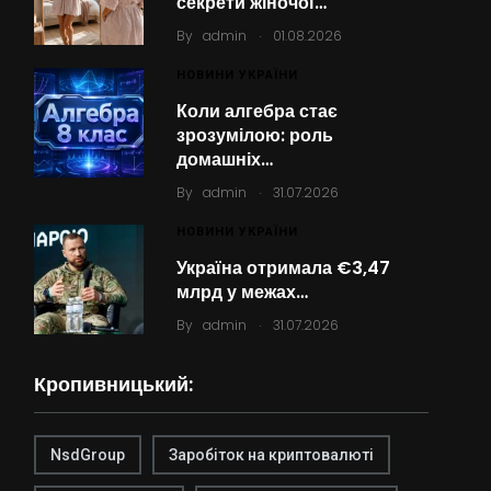
секрети жіночої…
.
By
admin
01.08.2026
НОВИНИ УКРАЇНИ
Коли алгебра стає
зрозумілою: роль
домашніх…
.
By
admin
31.07.2026
НОВИНИ УКРАЇНИ
Україна отримала €3,47
млрд у межах…
.
By
admin
31.07.2026
Кропивницький:
NsdGroup
Заробіток на криптовалюті