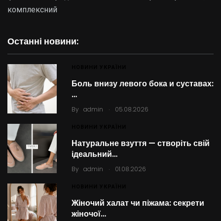
комплексний
Останні новини:
НОВИНИ УКРАЇНИ
Боль внизу левого бока и суставах:
…
.
By
admin
05.08.2026
НОВИНИ УКРАЇНИ
Натуральне взуття — створіть свій
ідеальний…
.
By
admin
01.08.2026
НОВИНИ УКРАЇНИ
Жіночий халат чи піжама: секрети
жіночої…