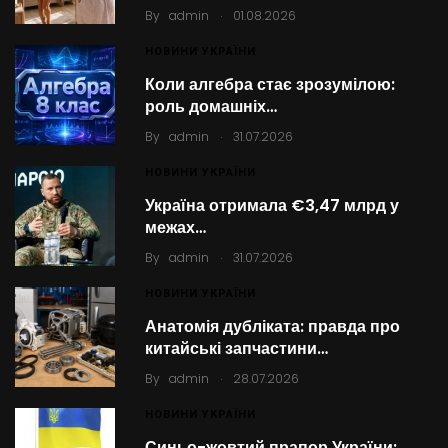
.
By
admin
01.08.2026
НОВИНИ УКРАЇНИ
Коли алгебра стає зрозумілою:
роль домашніх…
.
By
admin
31.07.2026
НОВИНИ УКРАЇНИ
Україна отримала €3,47 млрд у
межах…
.
By
admin
31.07.2026
НОВИНИ УКРАЇНИ
Анатомія дубліката: правда про
китайські запчастини…
.
By
admin
28.07.2026
НОВИНИ УКРАЇНИ
Синьо-жовтий прапор України: