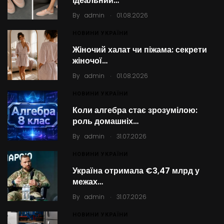
ідеальний…
.
By
admin
01.08.2026
НОВИНИ УКРАЇНИ
Жіночий халат чи піжама: секрети
жіночої…
.
By
admin
01.08.2026
НОВИНИ УКРАЇНИ
Коли алгебра стає зрозумілою:
роль домашніх…
.
By
admin
31.07.2026
НОВИНИ УКРАЇНИ
Україна отримала €3,47 млрд у
межах…
.
By
admin
31.07.2026
НОВИНИ УКРАЇНИ