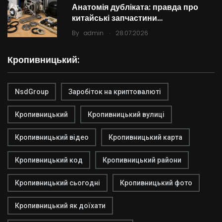
Анатомія дубліката: правда про
китайські запчастини…
.
By
admin
28.07.2026
Кропивницький:
NsdGroup
Заробіток на криптовалюті
Кропивницький
Кропивницький вулиці
Кропивницький відео
Кропивницький карта
Кропивницький код
Кропивницький райони
Кропивницький сьогодні
Кропивницький фото
Кропивницький як доїхати