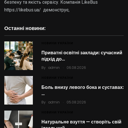
безпеку та якість сервісу. Компанія LikeBus
https://likebus.ua/ демонструє,
Останні новини:
НОВИНИ УКРАЇНИ
Приватні освітні заклади: сучасний
підхід до…
.
By
admin
06.08.2026
НОВИНИ УКРАЇНИ
Боль внизу левого бока и суставах:
…
.
By
admin
05.08.2026
НОВИНИ УКРАЇНИ
Натуральне взуття — створіть свій