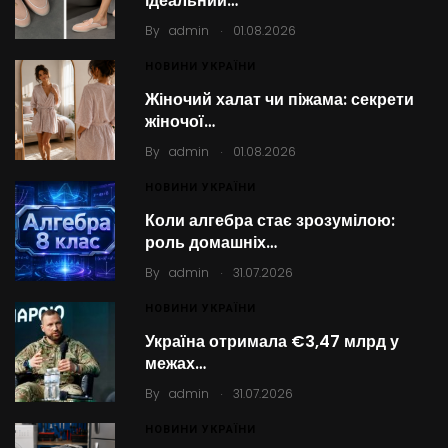
ідеальний…
.
By
admin
01.08.2026
НОВИНИ УКРАЇНИ
Жіночий халат чи піжама: секрети
жіночої…
.
By
admin
01.08.2026
НОВИНИ УКРАЇНИ
Коли алгебра стає зрозумілою:
роль домашніх…
.
By
admin
31.07.2026
НОВИНИ УКРАЇНИ
Україна отримала €3,47 млрд у
межах…
.
By
admin
31.07.2026
НОВИНИ УКРАЇНИ