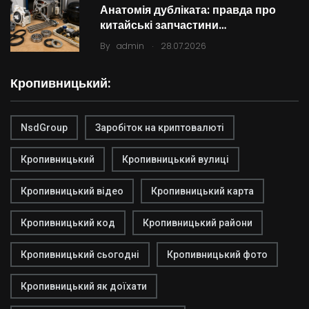
Анатомія дубліката: правда про
китайські запчастини…
.
By
admin
28.07.2026
Кропивницький:
NsdGroup
Заробіток на криптовалюті
Кропивницький
Кропивницький вулиці
Кропивницький відео
Кропивницький карта
Кропивницький код
Кропивницький райони
Кропивницький сьогодні
Кропивницький фото
Кропивницький як доїхати