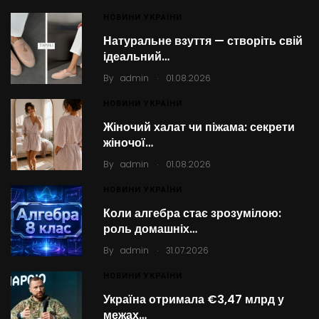
НОВИНИ УКРАЇНИ
Натуральне взуття — створіть свій
ідеальний…
.
By
admin
01.08.2026
НОВИНИ УКРАЇНИ
Жіночий халат чи піжама: секрети
жіночої…
.
By
admin
01.08.2026
НОВИНИ УКРАЇНИ
Коли алгебра стає зрозумілою:
роль домашніх…
.
By
admin
31.07.2026
НОВИНИ УКРАЇНИ
Україна отримала €3,47 млрд у
межах…