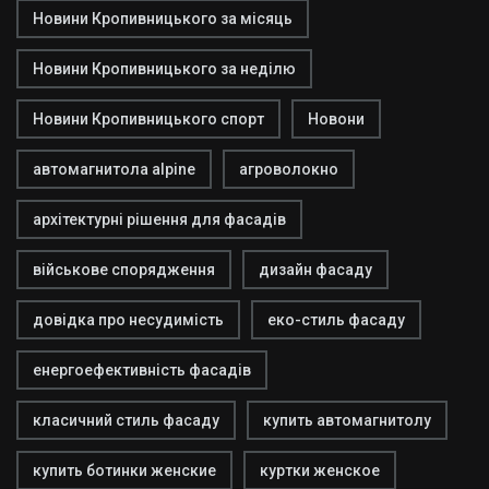
Новини Кропивницького за місяць
Новини Кропивницького за неділю
Новини Кропивницького спорт
Новони
автомагнитола alpine
агроволокно
архітектурні рішення для фасадів
військове спорядження
дизайн фасаду
довідка про несудимість
еко-стиль фасаду
енергоефективність фасадів
класичний стиль фасаду
купить автомагнитолу
купить ботинки женские
куртки женское