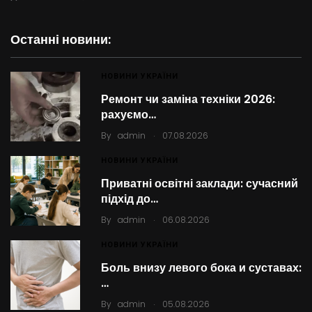
Останні новини:
НОВИНИ УКРАЇНИ
Ремонт чи заміна техніки 2026:
рахуємо…
.
By
admin
07.08.2026
НОВИНИ УКРАЇНИ
Приватні освітні заклади: сучасний
підхід до…
.
By
admin
06.08.2026
НОВИНИ УКРАЇНИ
Боль внизу левого бока и суставах:
…
.
By
admin
05.08.2026