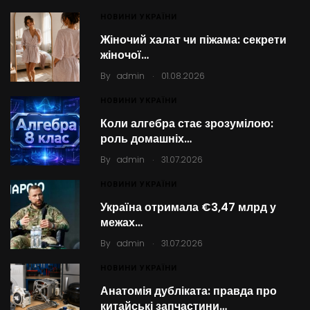
НОВИНИ УКРАЇНИ
Жіночий халат чи піжама: секрети
жіночої…
.
By
admin
01.08.2026
НОВИНИ УКРАЇНИ
Коли алгебра стає зрозумілою:
роль домашніх…
.
By
admin
31.07.2026
НОВИНИ УКРАЇНИ
Україна отримала €3,47 млрд у
межах…
.
By
admin
31.07.2026
НОВИНИ УКРАЇНИ
Анатомія дубліката: правда про
китайські запчастини…