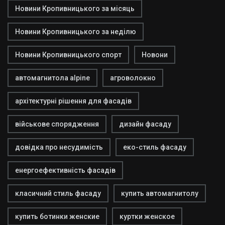
Новини Кропивницького за місяць
Новини Кропивницького за неділю
Новини Кропивницького спорт
Новони
автомагнитола alpine
агроволокно
архітектурні рішення для фасадів
військове спорядження
дизайн фасаду
довідка про несудимість
еко-стиль фасаду
енергоефективність фасадів
класичний стиль фасаду
купить автомагнитолу
купить ботинки женские
куртки женское