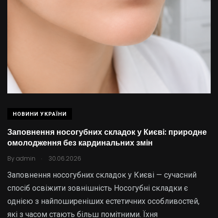
НОВИНИ УКРАЇНИ
Заповнення носогубних складок у Києві: природне
омолодження без кардинальних змін
.
By
admin
30.06.2026
Заповнення носогубних складок у Києві — сучасний
спосіб освіжити зовнішність Носогубні складки є
однією з найпоширеніших естетичних особливостей,
які з часом стають більш помітними. Їхня