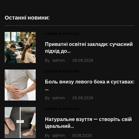
Останні новини:
НОВИНИ УКРАЇНИ
Приватні освітні заклади: сучасний
підхід до…
.
By
admin
06.08.2026
НОВИНИ УКРАЇНИ
Боль внизу левого бока и суставах:
…
.
By
admin
05.08.2026
НОВИНИ УКРАЇНИ
Натуральне взуття — створіть свій
ідеальний…
.
By
admin
01.08.2026