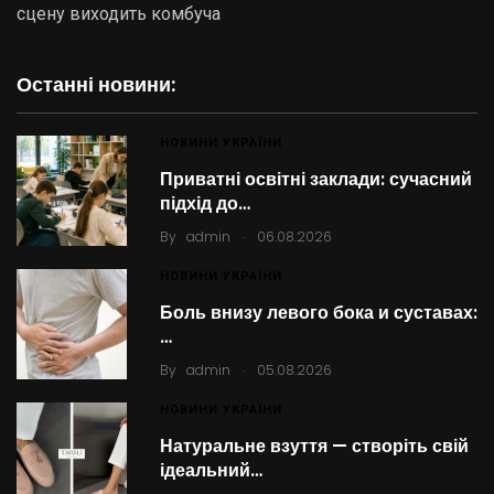
сцену виходить комбуча
Останні новини:
НОВИНИ УКРАЇНИ
Приватні освітні заклади: сучасний
підхід до…
.
By
admin
06.08.2026
НОВИНИ УКРАЇНИ
Боль внизу левого бока и суставах:
…
.
By
admin
05.08.2026
НОВИНИ УКРАЇНИ
Натуральне взуття — створіть свій
ідеальний…