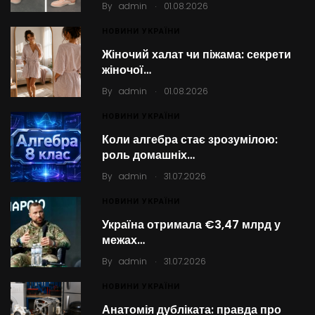
.
By
admin
01.08.2026
НОВИНИ УКРАЇНИ
Жіночий халат чи піжама: секрети
жіночої…
.
By
admin
01.08.2026
НОВИНИ УКРАЇНИ
Коли алгебра стає зрозумілою:
роль домашніх…
.
By
admin
31.07.2026
НОВИНИ УКРАЇНИ
Україна отримала €3,47 млрд у
межах…
.
By
admin
31.07.2026
НОВИНИ УКРАЇНИ
Анатомія дубліката: правда про