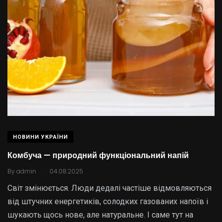
НОВИНИ УКРАЇНИ
Комбуча — природний функціональний напій
.
By
admin
04.08.2025
Світ змінюється. Люди дедалі частіше відмовляються
від штучних енергетиків, солодких газованих напоїв і
шукають щось нове, але натуральне. І саме тут на