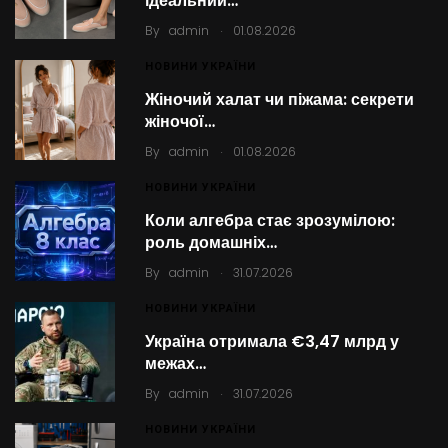
ідеальний…
.
By
admin
01.08.2026
НОВИНИ УКРАЇНИ
Жіночий халат чи піжама: секрети
жіночої…
.
By
admin
01.08.2026
НОВИНИ УКРАЇНИ
Коли алгебра стає зрозумілою:
роль домашніх…
.
By
admin
31.07.2026
НОВИНИ УКРАЇНИ
Україна отримала €3,47 млрд у
межах…
.
By
admin
31.07.2026
НОВИНИ УКРАЇНИ