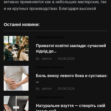
активно применяется как в небольших мастерских, так
и на крупных производствах. Благодаря высокой
Останні новини:
НОВИНИ УКРАЇНИ
Приватні освітні заклади: сучасний
підхід до…
.
By
admin
06.08.2026
НОВИНИ УКРАЇНИ
Боль внизу левого бока и суставах:
…
.
By
admin
05.08.2026
НОВИНИ УКРАЇНИ
Натуральне взуття — створіть свій