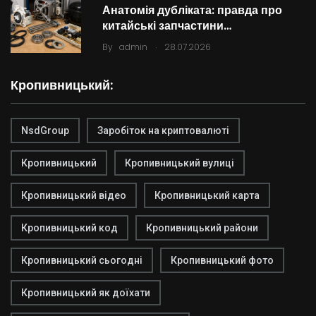
Анатомія дубліката: правда про
китайські запчастини…
.
By
admin
28.07.2026
Кропивницький:
NsdGroup
Заробіток на криптовалюті
Кропивницький
Кропивницький вулиці
Кропивницький відео
Кропивницький карта
Кропивницький код
Кропивницький райони
Кропивницький сьогодні
Кропивницький фото
Кропивницький як доїхати