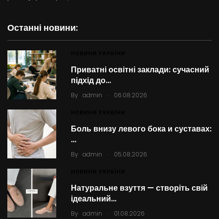
Останні новини:
НОВИНИ УКРАЇНИ
Приватні освітні заклади: сучасний
підхід до…
.
By
admin
06.08.2026
НОВИНИ УКРАЇНИ
Боль внизу левого бока и суставах:
…
.
By
admin
05.08.2026
НОВИНИ УКРАЇНИ
Натуральне взуття — створіть свій
ідеальний…
.
By
admin
01.08.2026