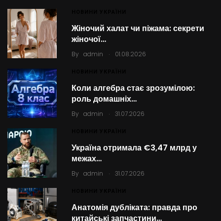
НОВИНИ УКРАЇНИ
Жіночий халат чи піжама: секрети
жіночої…
.
By
admin
01.08.2026
НОВИНИ УКРАЇНИ
Коли алгебра стає зрозумілою:
роль домашніх…
.
By
admin
31.07.2026
НОВИНИ УКРАЇНИ
Україна отримала €3,47 млрд у
межах…
.
By
admin
31.07.2026
НОВИНИ УКРАЇНИ
Анатомія дубліката: правда про
китайські запчастини…