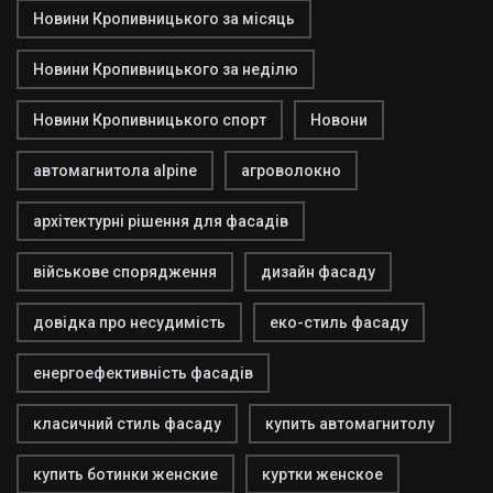
Новини Кропивницького за місяць
Новини Кропивницького за неділю
Новини Кропивницького спорт
Новони
автомагнитола alpine
агроволокно
архітектурні рішення для фасадів
військове спорядження
дизайн фасаду
довідка про несудимість
еко-стиль фасаду
енергоефективність фасадів
класичний стиль фасаду
купить автомагнитолу
купить ботинки женские
куртки женское