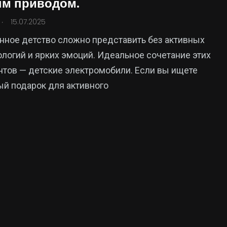
м приводом.
.
15.07.2025
ное детство сложно представить без активных
нологий и ярких эмоций. Идеальное сочетание этих
тов — детские электромобили. Если вы ищете
й подарок для активного