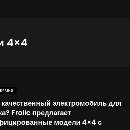
и 4×4
КРАЇНИ
 качественный электромобиль для
а? Frolic предлагает
фицированные модели 4×4 с