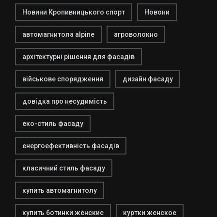
Новини Кропивницького спорт
Новони
автомагнитола alpine
агроволокно
архітектурні рішення для фасадів
військове спорядження
дизайн фасаду
довідка про несудимість
еко-стиль фасаду
енергоефективність фасадів
класичний стиль фасаду
купить автомагнитолу
купить ботинки женские
куртки женское