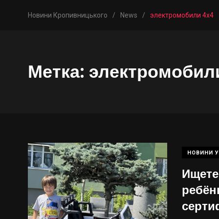
Новини Кропивницького
/
News
/
электромобили 4x4
Метка:
электромобил
НОВИНИ У
Ищете
ребёнк
серти