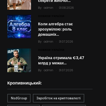
секрети жіночої…
.
By
admin
01.08.2026
НОВИНИ УКРАЇНИ
Коли алгебра стає
зрозумілою: роль
домашніх…
.
By
admin
31.07.2026
НОВИНИ УКРАЇНИ
Україна отримала €3,47
млрд у межах…
.
By
admin
31.07.2026
Кропивницький:
NsdGroup
Заробіток на криптовалюті