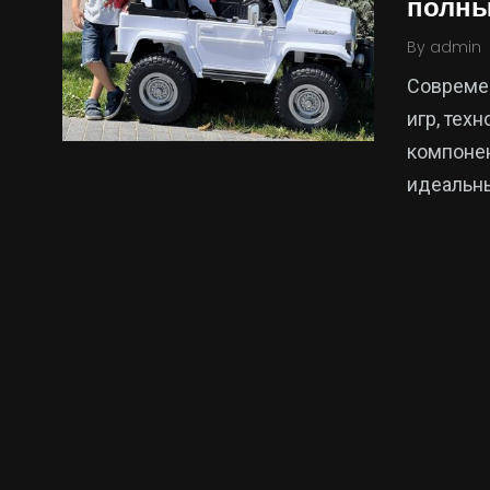
полны
By
admin
Современ
игр, тех
компонен
идеальны