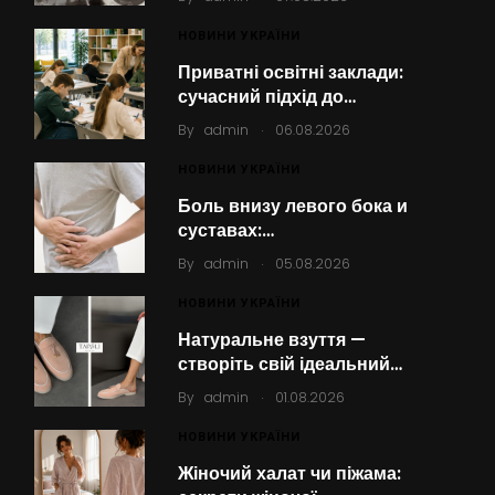
НОВИНИ УКРАЇНИ
Приватні освітні заклади:
сучасний підхід до…
.
By
admin
06.08.2026
НОВИНИ УКРАЇНИ
Боль внизу левого бока и
суставах:…
.
By
admin
05.08.2026
НОВИНИ УКРАЇНИ
Натуральне взуття —
створіть свій ідеальний…
.
By
admin
01.08.2026
НОВИНИ УКРАЇНИ
Жіночий халат чи піжама: