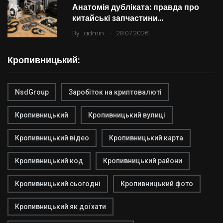
Анатомія дубліката: правда про
китайські запчастини…
.
By
admin
28.07.2026
Кропивницький:
NsdGroup
Заробіток на криптовалюті
Кропивницький
Кропивницький вулиці
Кропивницький відео
Кропивницький карта
Кропивницький код
Кропивницький райони
Кропивницький сьогодні
Кропивницький фото
Кропивницький як доїхати