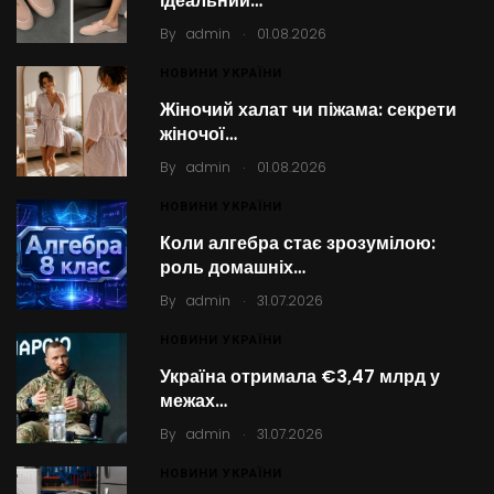
ідеальний…
.
By
admin
01.08.2026
НОВИНИ УКРАЇНИ
Жіночий халат чи піжама: секрети
жіночої…
.
By
admin
01.08.2026
НОВИНИ УКРАЇНИ
Коли алгебра стає зрозумілою:
роль домашніх…
.
By
admin
31.07.2026
НОВИНИ УКРАЇНИ
Україна отримала €3,47 млрд у
межах…
.
By
admin
31.07.2026
НОВИНИ УКРАЇНИ