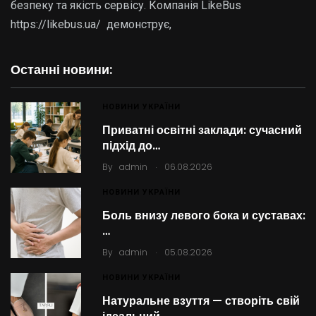
безпеку та якість сервісу. Компанія LikeBus
https://likebus.ua/ демонструє,
Останні новини:
НОВИНИ УКРАЇНИ
Приватні освітні заклади: сучасний
підхід до…
.
By
admin
06.08.2026
НОВИНИ УКРАЇНИ
Боль внизу левого бока и суставах:
…
.
By
admin
05.08.2026
НОВИНИ УКРАЇНИ
Натуральне взуття — створіть свій