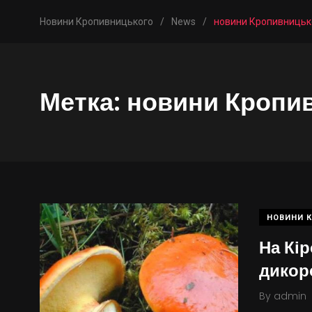
Новини Кропивницького
/
News
/
новини Кропивницько
Метка:
новини Кропив
НОВИНИ 
На Кі
дикор
By
admin