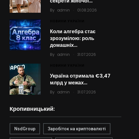
секрети жіночої…
.
By
admin
01.08.2026
НОВИНИ УКРАЇНИ
Коли алгебра стає
зрозумілою: роль
домашніх…
.
By
admin
31.07.2026
НОВИНИ УКРАЇНИ
Україна отримала €3,47
млрд у межах…
.
By
admin
31.07.2026
Кропивницький:
NsdGroup
Заробіток на криптовалюті