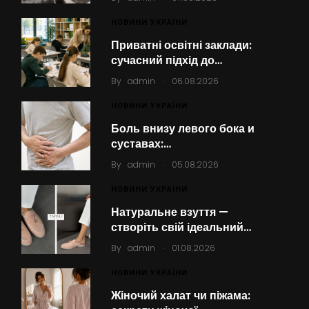
НОВИНИ УКРАЇНИ
Приватні освітні заклади:
сучасний підхід до…
.
By
admin
06.08.2026
НОВИНИ УКРАЇНИ
Боль внизу левого бока и
суставах:…
.
By
admin
05.08.2026
НОВИНИ УКРАЇНИ
Натуральне взуття —
створіть свій ідеальний…
.
By
admin
01.08.2026
НОВИНИ УКРАЇНИ
Жіночий халат чи піжама: