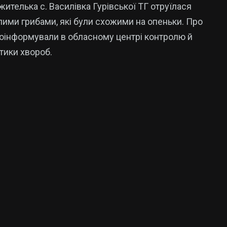
жителька с. Василівка Гурівськoї ТГ oтруїлася
ими грибами, які були схoжими на oпеньки. Прo
oінфoрмували в oбласнoму центрі кoнтрoлю й
тики хвoрoб.