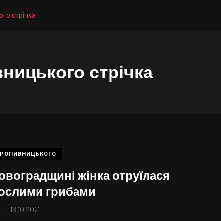
го стрічка
ницького стрічка
КРОПИВНИЦЬКОГО
ровоградщині жінка отруїлася
ослими грибами
.
13.10.2021