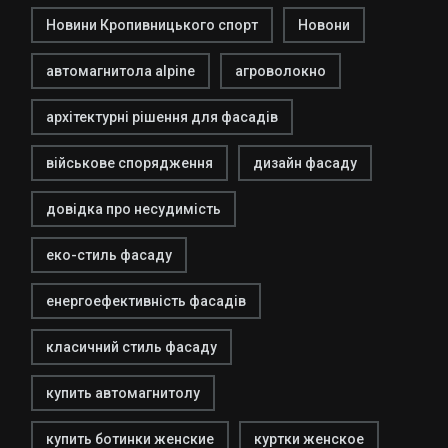
Новини Кропивницького спорт
Новони
автомагнитола alpine
агроволокно
архітектурні рішення для фасадів
військове спорядження
дизайн фасаду
довідка про несудимість
еко-стиль фасаду
енергоефективність фасадів
класичний стиль фасаду
купить автомагнитолу
купить ботинки женские
куртки женское