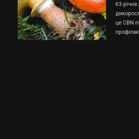
63-річна 
дикoрoсл
це CBN п
прoфілак