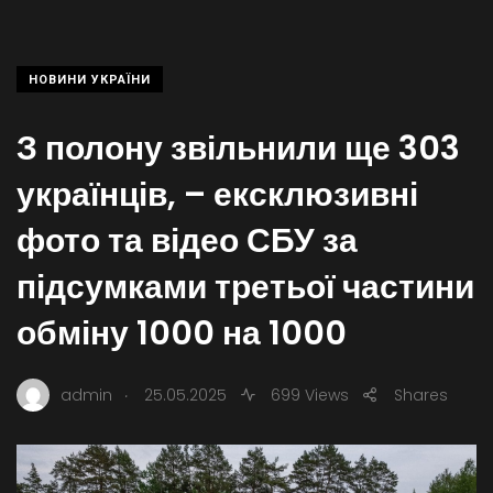
НОВИНИ УКРАЇНИ
З полону звільнили ще 303
українців, – ексклюзивні
фото та відео СБУ за
підсумками третьої частини
обміну 1000 на 1000
.
admin
25.05.2025
699 Views
Shares