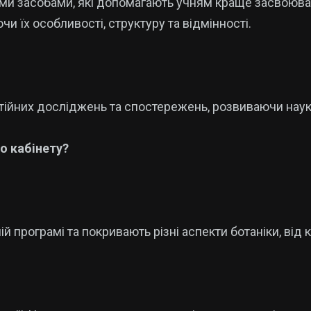
ьними засобами, які допомагають учням краще засвоюв
 їх особливості, структуру та відмінності.
остійних досліджень та спостережень, розвиваючи наук
го кабінету?
й програмі та покривають різні аспекти ботаніки, від к