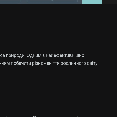
удеса природи. Одним з найефективніших
чням побачити різноманіття рослинного світу,