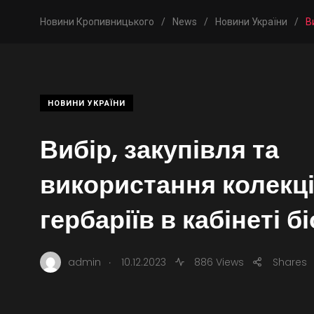
Новини Кропивницького
/
News
/
Новини України
/
В
НОВИНИ УКРАЇНИ
Вибір, закупівля та
використання колекці
гербаріїв в кабінеті бі
.
admin
10.12.2023
886 Views
Shares