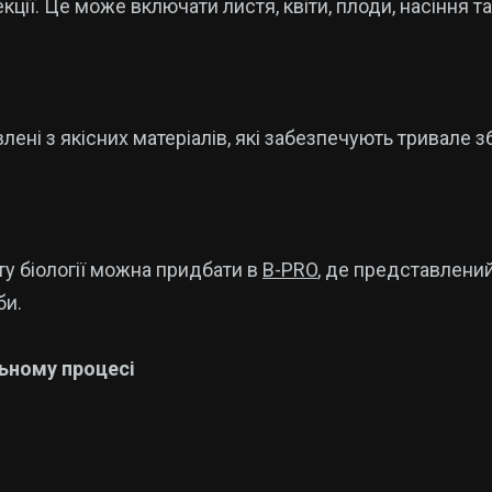
екції. Це може включати листя, квіти, плоди, насіння т
лені з якісних матеріалів, які забезпечують тривале з
ету біології можна придбати в
B-PRO
, де представлени
би.
льному процесі