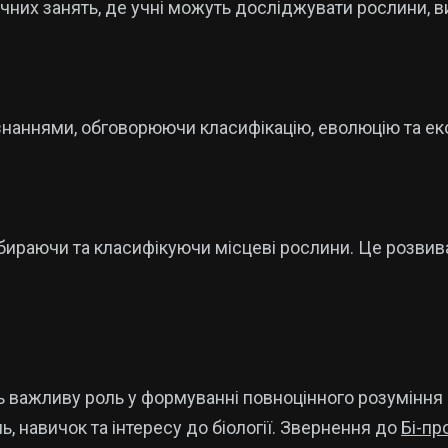
ичних занять, де учні можуть досліджувати рослини, в
знаннями, обговорюючи класифікацію, еволюцію та ек
збираючи та класифікуючи місцеві рослини. Це розвив
рають важливу роль у формуванні повноцінного розумінн
, навичок та інтересу до біології. Звернення до
Бі-пр