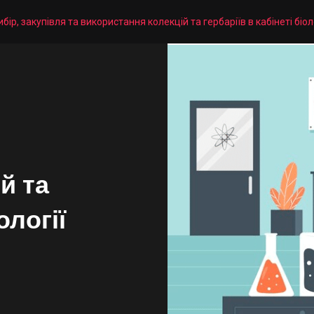
ибір, закупівля та використання колекцій та гербаріїв в кабінеті біол
й та
ології