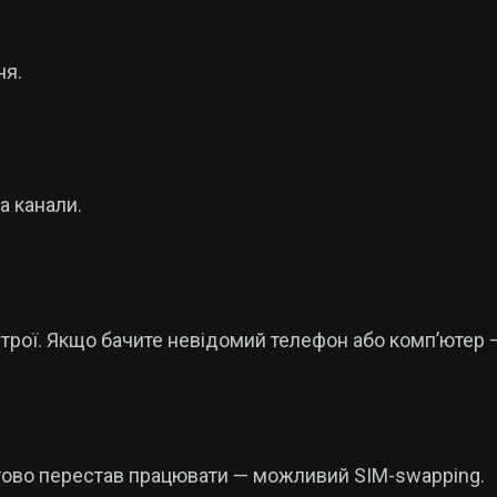
ня.
а канали.
строї. Якщо бачите невідомий телефон або комп’ютер 
тово перестав працювати — можливий SIM-swapping.