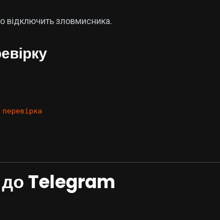
єво відключить зловмисника.
ревірку
 перевірка
 до Telegram