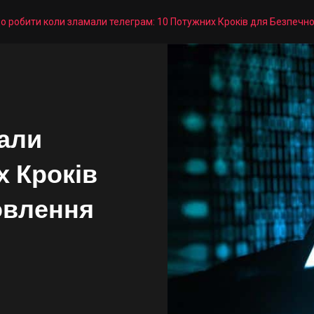
о робити коли зламали телеграм: 10 Потужних Кроків для Безпечн
али
х Кроків
овлення