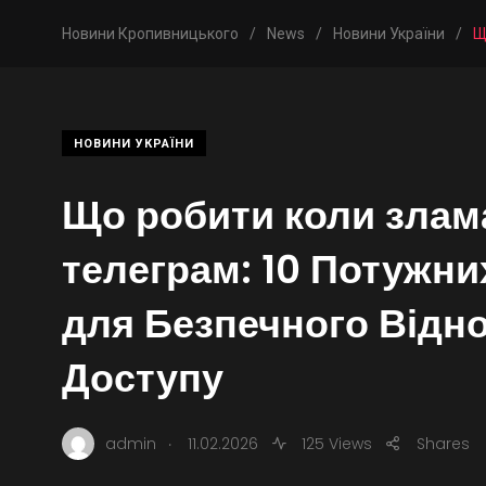
Новини Кропивницького
/
News
/
Новини України
/
Щ
НОВИНИ УКРАЇНИ
Що робити коли злам
телеграм: 10 Потужни
для Безпечного Відн
Доступу
.
admin
11.02.2026
125 Views
Shares