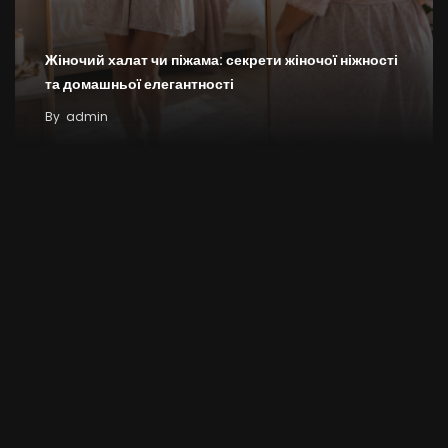
Жіночий халат чи піжама: секрети жіночої ніжності
та домашньої елегантності
By
admin