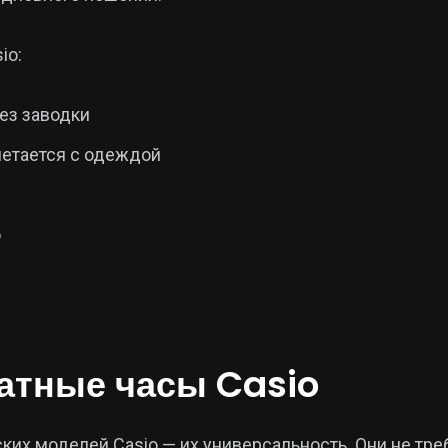
io:
ез заводки
четается с одеждой
ю
ратные часы Casio
ких моделей Casio — их универсальность. Они не тре