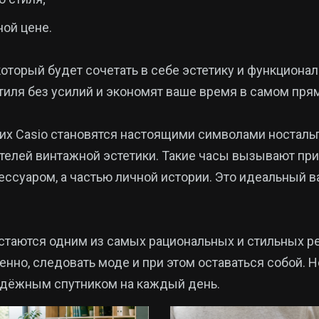
ной цене.
который будет сочетать в себе эстетику и функциона
иля без усилий и экономят ваше время в самом пря
их Casio становятся настоящими символами носталь
енителей винтажной эстетики. Такие часы вызывают п
ссуаром, а частью личной истории. Это идеальный ва
остаются одним из самых рациональных и стильных р
но, следовать моде и при этом оставаться собой. Н
адёжным спутником на каждый день.