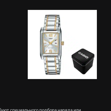
буют специального подбора наряда или