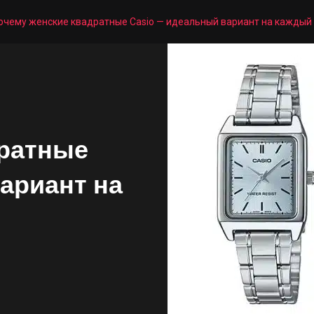
очему женские квадратные Casio — идеальный вариант на каждый
дратные
ариант на