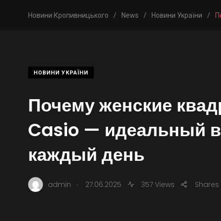
Новини Кропивницького
/
News
/
Новини України
/
П
НОВИНИ УКРАЇНИ
Почему женские ква
Casio — идеальный в
каждый день
.
admin
27.06.2025
357 Views
Shares