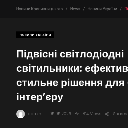
Новини Кропивницького
/
News
/
Новини України
/
П
НОВИНИ УКРАЇНИ
Підвісні світлодіодні
світильники: ефектив
стильне рішення для
інтер’єру
.
admin
05.05.2025
814 Views
Shares