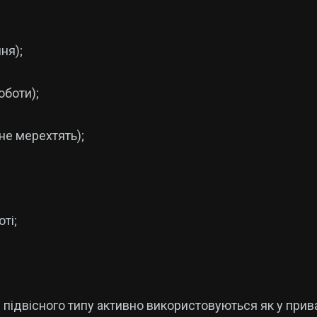
ня);
оботи);
 не мерехтять);
ті;
ідвісного типу активно використовуються як у приватн