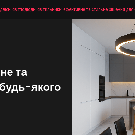
ідвісні світлодіодні світильники: ефективне та стильне рішення для 
не та
 будь-якого