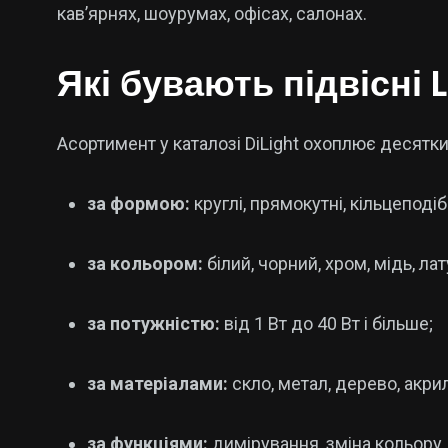
кав’ярнях, шоурумах, офісах, салонах.
Які бувають підвісні
Асортимент у каталозі DiLight охоплює десятки 
за формою:
круглі, прямокутні, кільцеподібні
за кольором:
білий, чорний, хром, мідь, лату
за потужністю:
від 1 Вт до 40 Вт і більше;
за матеріалами:
скло, метал, дерево, акрил
за функціями:
димірування, зміна кольору,