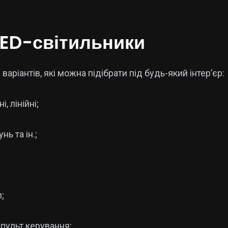
 LED-світильники
варіантів, які можна підібрати під будь-який інтер’єр:
, лінійні;
нь та ін.;
;
 пульт керування;