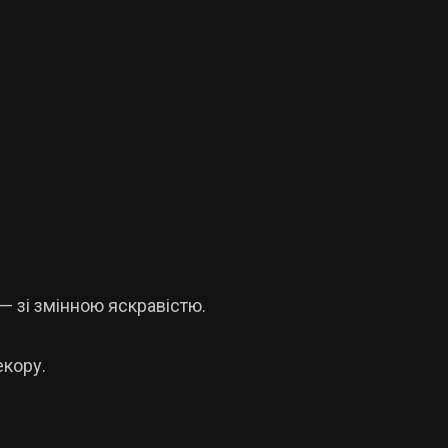
— зі змінною яскравістю.
екору.