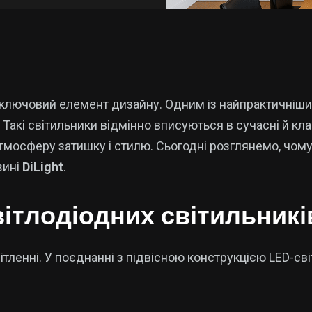
й ключовий елемент дизайну. Одним із найпрактичніш
. Такі світильники відмінно вписуються в сучасні й кл
мосферу затишку і стилю. Сьогодні розглянемо, чому
зині
DiLight
.
вітлодіодних світильникі
вітленні. У поєднанні з підвісною конструкцією LED-св