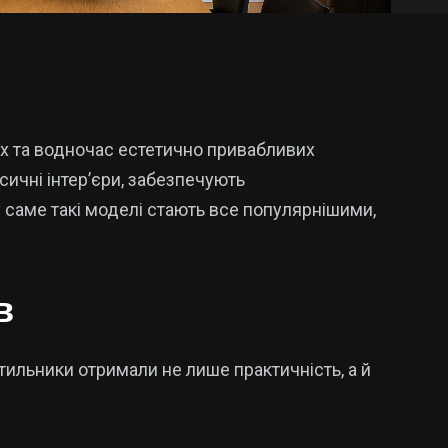
их та водночас естетично привабливих
асичні інтер’єри, забезпечують
 саме такі моделі стають все популярнішими,
в
ітильники отримали не лише практичність, а й