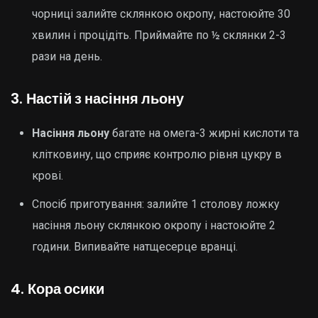
чорниці залийте склянкою окропу, настоюйте 30
хвилин і процідіть. Приймайте по ½ склянки 2-3
рази на день.
3.
Настій з насіння льону
Насіння льону
багате на омега-3 жирні кислоти та
клітковину, що сприяє контролю рівня цукру в
крові.
Спосіб приготування: залийте 1 столову ложку
насіння льону склянкою окропу і настоюйте 2
години. Випивайте натщесерце вранці.
4.
Кора осики