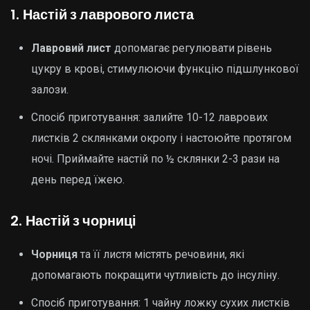
1.
Настій з лаврового листа
Лавровий лист
допомагає регулювати рівень
цукру в крові, стимулюючи функцію підшлункової
залози.
Спосіб приготування: залийте 10-12 лаврових
листків 2 склянками окропу і настоюйте протягом
ночі. Приймайте настій по ½ склянки 2-3 рази на
день перед їжею.
2.
Настій з чорниці
Чорниця
та її листя містять речовини, які
допомагають покращити чутливість до інсуліну.
Спосіб приготування: 1 чайну ложку сухих листків