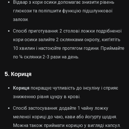
Відвар з кори осики допомагає знизити рівень
глюкози та поліпшити функцію підшлункової
залози.
Спосіб приготування: 2 столові ложки подрібненої
кори осики залийте 2 склянками окропу, кип’ятіть
10 хвилин і настоюйте протягом години. Приймайте
по ¼ склянки 2-3 рази на день.
5.
Кориця
Кориця
покращує чутливість до інсуліну і сприяє
зниженню рівня цукру в крові.
Спосіб застосування: додайте 1 чайну ложку
меленої кориці до чаю, кави або йогурту щодня.
Можна також приймати корицю у вигляді капсул.