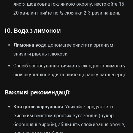
листя шовковиці склянкою окропу, настоюйте 15-
20 хвилин і пийте по ½ склянки 2-3 рази на день.
10.
Вода з лимоном
Лимонна вода
допомагає очистити організм і
знизити рівень глюкози.
Спосіб застосування: вичавіть сік одного лимона у
склянку теплої води та пийте щоранку натщесерце.
Важливі рекомендації:
Контроль харчування
: Уникайте продуктів із
високим вмістом простих вуглеводів (цукор,
борошняні вироби), збільшіть споживання овочів,