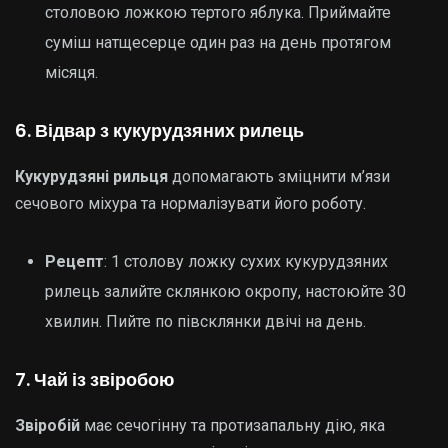
столовою ложкою тертого яблука. Приймайте
суміш натщесерце один раз на день протягом
місяця.
6. Відвар з кукурудзяних рилець
Кукурудзяні рильця
допомагають зміцнити м’язи
сечового міхура та нормалізувати його роботу.
Рецепт
: 1 столову ложку сухих кукурудзяних
рилець залийте склянкою окропу, настоюйте 30
хвилин. Пийте по півсклянки двічі на день.
7. Чай із звіробою
Звіробій
має сечогінну та протизапальну дію, яка