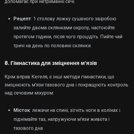
допомагає при нетриманні сечі.
Рецепт
: 1 столову ложку сушеного звіробою
залийте двома склянками окропу, настоюйте
протягом години, після чого процідіть. Пийте чай
тричі на день по половині склянки.
8. Гімнастика для зміцнення м’язів
Крім вправ Кегеля, є інші методи гімнастики, що
зміцнюють м’язи тазового дна і покращують контроль
над сечовим міхуром:
Місток
: лежачи на спині, зігніть ноги в колінах і
піднімайте таз, напружуючи м’язи живота і
тазового дна.