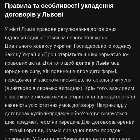
Правила та особливості укладення
договорів у Львові
У місті Львів правове регулювання договірних
відносин здійснюється на основі положень
Цивільного кодексу України, Господарського кодексу,
Закону України «Про нотаріат» та інших нормативно-
правових актів. Для того щоб
договір Львів
мав
юридичну силу, він повинен відповідати формі,
передбаченій законом: письмова, нотаріальна чи усна
(винятково в окремих випадках). Крім того, важливим
є належне волевиявлення сторін, повна дієздатність та
наявність усіх істотних умов договору. Наприклад, у
договорах купівлі-продажу обов’язково вказується
ціна, предмет, терміни передачі. Для договорів оренди
— термін оренди, розмір орендної плати, порядок
розірвання. У Львові особливу увагу варто приділяти