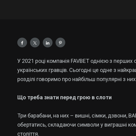
У 2021 році компанія FAVBET однією з перших 
українських гравців. Сьогодні це одне з найкр
розділі говоримо про найбільш популярні з них
Що треба знати перед грою в слоти
Три барабани, на них – вишні, сімки, дзвони, 
обертатись, складаючи символи у виграшні ком
століття.