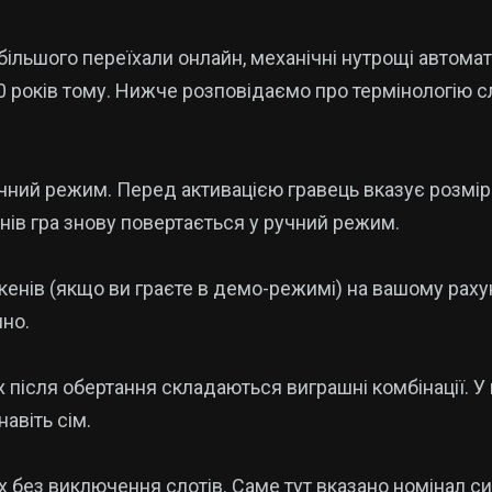
більшого переїхали онлайн, механічні нутрощі автома
0 років тому. Нижче розповідаємо про термінологію 
чний режим. Перед активацією гравець вказує розмір ст
нів гра знову повертається у ручний режим.
енів (якщо ви граєте в демо-режимі) на вашому рахун
ино.
 після обертання складаються виграшні комбінації. У
авіть сім.
 без виключення слотів. Саме тут вказано номінал си