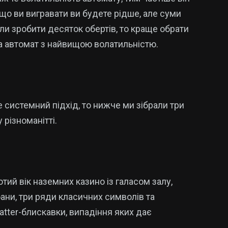
 що ви вигравати ви будете рідше, але суми
шли зробити десяток обертів, то краще обрати
а автомат з найвищою волатильністю.
е системний підхід, то нижче ми зібрали три
 різноманітті.
отий вік наземних казино із галасом залу,
ани, три ряди класичних символів та
atter-блискавки, випадіння яких дає