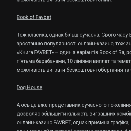
Book of Favbet
Теж класика, однак більш сучасна. Свого часу
зростанню популярності онлайн-казино, тож з
«Книга FAVBET» – один з варіантів Book of Ra,
п’ятьма барабанами, 10 лініями виплат та тема
можливість виграти безкоштовні обертання та
Dog House
А ось це вже представник сучасного покоління 
дозволяє збільшити кількість виграшних комбін
онлайн-казино FAVBET, однак приємна графіка, 