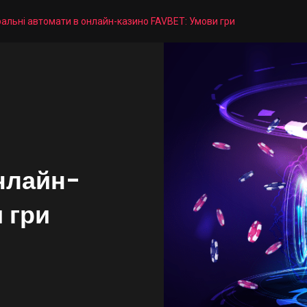
ральні автомати в онлайн-казино FAVBET: Умови гри
нлайн-
 гри