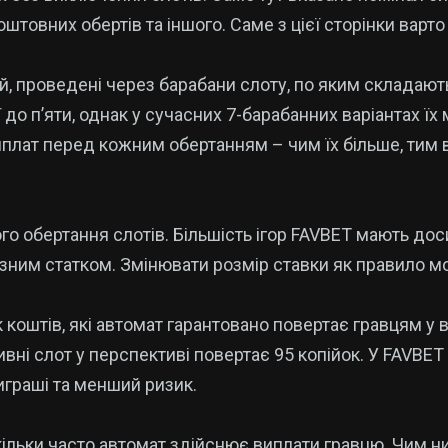
коштовних обертів та іншого. Саме з цієї сторінки вар
й, проведені через барабани слоту, по яким складають
 до п’яти, однак у сучасних 7-барабанних варіантах їх 
виплат перед кожним обертанням – чим їх більше, тим 
ого обертання слотів. Більшість ігор FAVBET мають дос
різним статком. Змінювати розмір ставки як правило
коштів, які автомат гарантовано повертає гравцям у ви
ривні слот у перспективі повертає 95 копійок. У FAVB
играші та менший ризик.
ільки часто автомат здійснює виплати гравцю. Чим ни